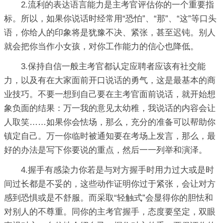
2.流利的表达语言能力是主考官评估你的一个重要指
标。所以，如果你说话时经常用“恐怕”、“那”、“这”等口头
语，你给人的印象将是犹豫不决、紧张，甚至迟钝。别人
就会把你当作小女孩，对你工作能力的信心也降低。
3.保持自信一般主考官都认定应聘者应该有社交能
力，以及有在大家面前开口说话的勇气，这是最基本的商
业技巧。不要一想到自己要在主考官面前说话，就开始想
象负面的结果：万一我的意见太幼稚，我说话的内容会让
人取笑……如果你会怯场，那么，充分的准备可以帮助你
镇定自己。万一你临时被通知要在考场上发言，那么，最
好的办法是写下你要说的重点，然后一一列举和演泽。
4.握手有感染力你若是与对方握手时用力过大或是时
间过长都是不妥的，这些动作证明你过于紧张，会让对方
感到恐惧或是不舒服。而采取“轻触式”会显得你的胆怯和
对别人的不尊重。同你的主考官握手，态度要坚定，双眼