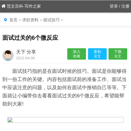
范文百科-写作之家
登录
/
注册
首页
>
求职资料
>
面试技巧
>
面试过关的6个微反应
天下 分享
加入
复制
下载
收藏
全文
全文
2022-04-08
11:29:12

面试技巧指的是在面试时候的技巧。面试是你能够得
到一份工作的关键。内容包括面试前的准备工作、面试当
中应该注意的问题，以及如何在面试中推销自己等等。下
面就让小编带你去看看面试过关的6个微反应，希望能帮
助到大家!