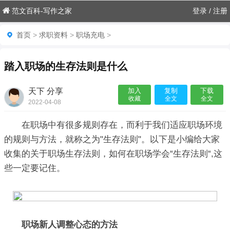
范文百科-写作之家
登录
/
注册
首页
>
求职资料
>
职场充电
>
踏入职场的生存法则是什么
天下 分享
加入
复制
下载
收藏
全文
全文
2022-04-08
11:29:39

在职场中有很多规则存在，而利于我们适应职场环境
的规则与方法，就称之为"生存法则"。以下是小编给大家
收集的关于职场生存法则，如何在职场学会“生存法则“,这
些一定要记住。
职场新人调整心态的方法