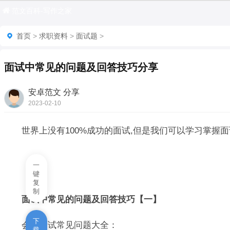
范文百科-写作之家
首页
>
求职资料
>
面试题
>
面试中常见的问题及回答技巧分享
安卓范文 分享
2023-02-10
16:46:47

世界上没有100%成功的面试,但是我们可以学习掌握面
一
键
复
制
面试中常见的问题及回答技巧【一】
下
会计面试常见问题大全：
载