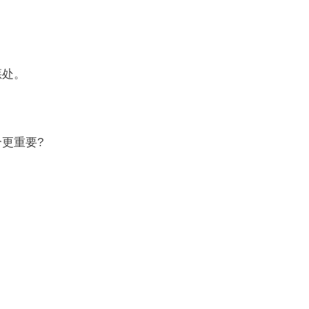
惩处。
更重要?