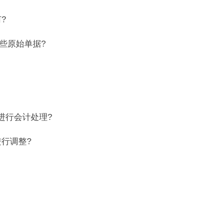
?
些原始单据?
行会计处理?
行调整?