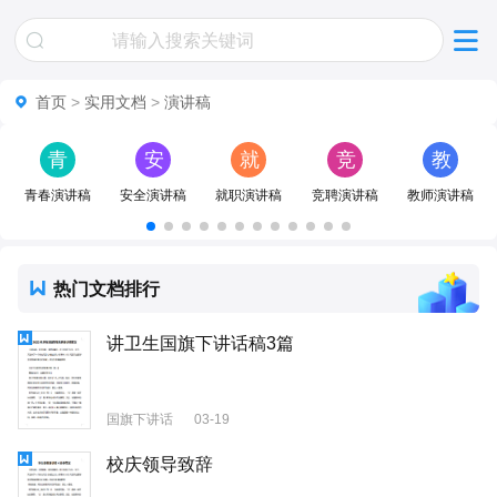
首页
>
实用文档
>
演讲稿
青
安
就
竞
教
春
全
职
聘
师
青春演讲稿
安全演讲稿
就职演讲稿
竞聘演讲稿
教师演讲稿
演
演
演
演
演
讲
讲
讲
讲
讲
热门文档排行
稿
稿
稿
稿
稿
讲卫生国旗下讲话稿3篇
国旗下讲话
03-19
校庆领导致辞