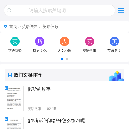
首页
>
英语资料
>
英语阅读
英
历
人
英
英
语
史
文
语
语
英语诗歌
历史文化
人文地理
英语故事
英语散文
诗
文
地
故
散
歌
化
理
事
文
热门文档排行
懒驴的故事
英语故事
02-15
gre考试阅读部分怎么练习呢